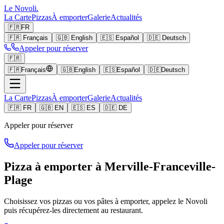
Le Novoli
.
La Carte
Pizzas
À emporter
Galerie
Actualités
🇫🇷
FR
🇫🇷
Français
🇬🇧
English
🇪🇸
Español
🇩🇪
Deutsch
Appeler pour réserver
🇫🇷
🇫🇷
Français
🇬🇧
English
🇪🇸
Español
🇩🇪
Deutsch
La Carte
Pizzas
À emporter
Galerie
Actualités
🇫🇷 FR
🇬🇧 EN
🇪🇸 ES
🇩🇪 DE
Appeler pour réserver
Appeler pour réserver
Pizza à emporter à Merville-Franceville-
Plage
Choisissez vos pizzas ou vos pâtes à emporter, appelez le Novoli
puis récupérez-les directement au restaurant.