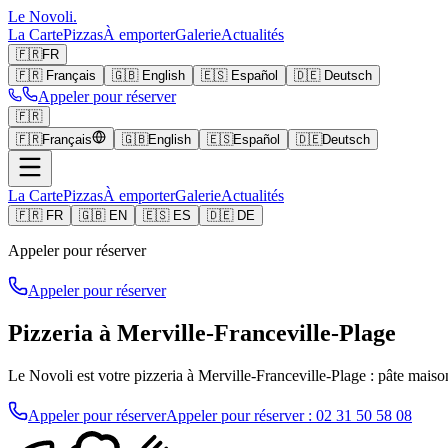
Le Novoli
.
La Carte
Pizzas
À emporter
Galerie
Actualités
🇫🇷
FR
🇫🇷
Français
🇬🇧
English
🇪🇸
Español
🇩🇪
Deutsch
Appeler pour réserver
🇫🇷
🇫🇷
Français
🇬🇧
English
🇪🇸
Español
🇩🇪
Deutsch
La Carte
Pizzas
À emporter
Galerie
Actualités
🇫🇷 FR
🇬🇧 EN
🇪🇸 ES
🇩🇪 DE
Appeler pour réserver
Appeler pour réserver
Pizzeria à Merville-Franceville-Plage
Le Novoli est votre pizzeria à Merville-Franceville-Plage : pâte maison 
Appeler pour réserver
Appeler pour réserver
: 02 31 50 58 08