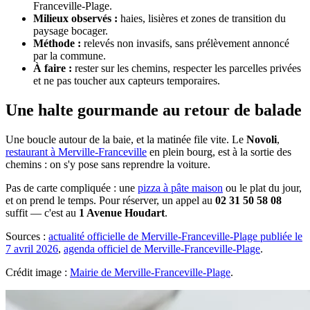
Franceville-Plage.
Milieux observés :
haies, lisières et zones de transition du
paysage bocager.
Méthode :
relevés non invasifs, sans prélèvement annoncé
par la commune.
À faire :
rester sur les chemins, respecter les parcelles privées
et ne pas toucher aux capteurs temporaires.
Une halte gourmande au retour de balade
Une boucle autour de la baie, et la matinée file vite. Le
Novoli
,
restaurant à Merville-Franceville
en plein bourg, est à la sortie des
chemins : on s'y pose sans reprendre la voiture.
Pas de carte compliquée : une
pizza à pâte maison
ou le plat du jour,
et on prend le temps. Pour réserver, un appel au
02 31 50 58 08
suffit — c'est au
1 Avenue Houdart
.
Sources :
actualité officielle de Merville-Franceville-Plage publiée le
7 avril 2026
,
agenda officiel de Merville-Franceville-Plage
.
Crédit image :
Mairie de Merville-Franceville-Plage
.