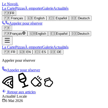
Le Novoli
.
La Carte
Pizzas
À emporter
Galerie
Actualités
🇫🇷
FR
🇫🇷
Français
🇬🇧
English
🇪🇸
Español
🇩🇪
Deutsch
Appeler pour réserver
🇫🇷
🇫🇷
Français
🇬🇧
English
🇪🇸
Español
🇩🇪
Deutsch
La Carte
Pizzas
À emporter
Galerie
Actualités
🇫🇷 FR
🇬🇧 EN
🇪🇸 ES
🇩🇪 DE
Appeler pour réserver
Appeler pour réserver
Retour aux articles
Actualité Locale
6 Mai 2026